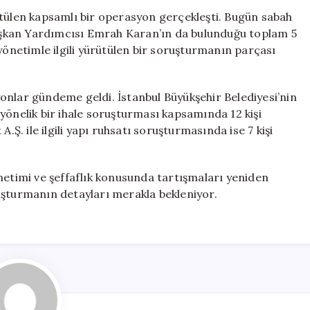
Başkan
ütülen kapsamlı bir operasyon gerçekleşti. Bugün sabah
Yardımcısı
şkan Yardımcısı Emrah Karan’ın da bulunduğu toplam 5
da
yönetimle ilgili yürütülen bir soruşturmanın parçası
Arasında
5
Kişi
onlar gündeme geldi. İstanbul Büyükşehir Belediyesi’nin
Operasyona
yönelik bir ihale soruşturması kapsamında 12 kişi
Alındı
.Ş. ile ilgili yapı ruhsatı soruşturmasında ise 7 kişi
için
netimi ve şeffaflık konusunda tartışmaları yeniden
uşturmanın detayları merakla bekleniyor.