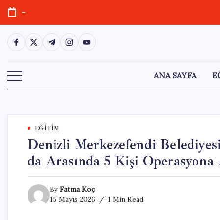
Skip
-
to
content
https://www.facebook.com/
https://twitter.com/
https://t.me/
https://www.instagram.com/
https://youtube.com/
ANA SAYFA
E
EĞITIM
Denizli Merkezefendi Belediyesi
da Arasında 5 Kişi Operasyona 
By
Fatma Koç
15 Mayıs 2026
1 Min Read