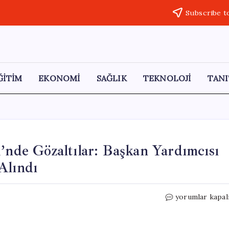
Subscribe t
ĞİTİM
EKONOMİ
SAĞLIK
TEKNOLOJİ
TANI
’nde Gözaltılar: Başkan Yardımcısı
Alındı
Denizli
yorumlar kapal
Merkezefendi
Belediyesi’nde
Gözaltılar: