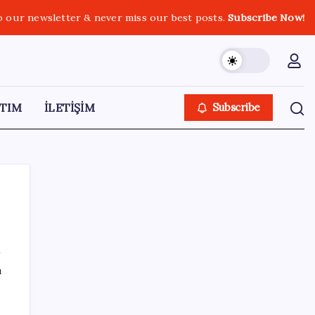
o our newsletter & never miss our best posts.
Subscribe Now!
TIM
İLETİŞİM
Subscribe
SON YAZILAR
ı
Uzman isim maaşlarda yeni dönemi
açıkladı: Prim borcu olan emeklilerin