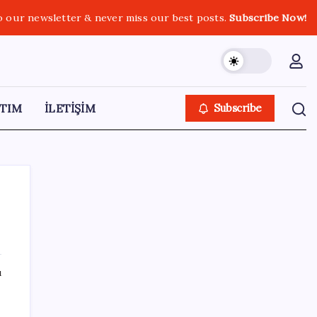
o our newsletter & never miss our best posts.
Subscribe Now!
TIM
İLETİŞİM
Subscribe
SON YAZILAR
ı
a
Uzman isim maaşlarda yeni dönemi
açıkladı: Prim borcu olan emeklilerin