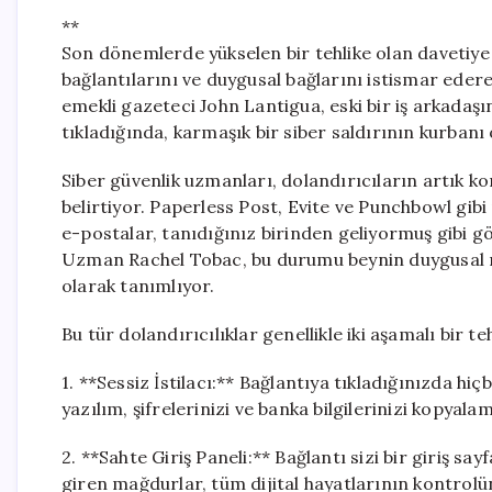
**
Son dönemlerde yükselen bir tehlike olan davetiye g
bağlantılarını ve duygusal bağlarını istismar ederek
emekli gazeteci John Lantigua, eski bir iş arkada
tıkladığında, karmaşık bir siber saldırının kurbanı
Siber güvenlik uzmanları, dolandırıcıların artık kor
belirtiyor. Paperless Post, Evite ve Punchbowl gibi
e-postalar, tanıdığınız birinden geliyormuş gibi 
Uzman Rachel Tobac, bu durumu beynin duygusal me
olarak tanımlıyor.
Bu tür dolandırıcılıklar genellikle iki aşamalı bir te
1. **Sessiz İstilacı:** Bağlantıya tıkladığınızda hi
yazılım, şifrelerinizi ve banka bilgilerinizi kopyala
2. **Sahte Giriş Paneli:** Bağlantı sizi bir giriş say
giren mağdurlar, tüm dijital hayatlarının kontrolü