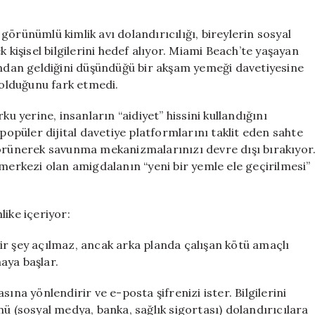
Alın:
Sahte
örünümlü kimlik avı dolandırıcılığı, bireylerin sosyal
Davetiyelere
 kişisel bilgilerini hedef alıyor. Miami Beach’te yaşayan
Dikkat!**
şından geldiğini düşündüğü bir akşam yemeği davetiyesine
için
 olduğunu fark etmedi.
ku yerine, insanların “aidiyet” hissini kullandığını
 popüler dijital davetiye platformlarını taklit eden sahte
görünerek savunma mekanizmalarınızı devre dışı bırakıyor
rkezi olan amigdalanın “yeni bir yemle ele geçirilmesi”
hlike içeriyor:
çbir şey açılmaz, ancak arka planda çalışan kötü amaçlı
maya başlar.
fasına yönlendirir ve e-posta şifrenizi ister. Bilgilerini
nü (sosyal medya, banka, sağlık sigortası) dolandırıcılara