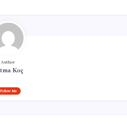
Author
tma Koç
Follow Me