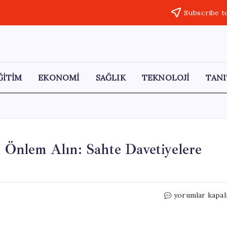
Subscribe t
ĞİTİM
EKONOMİ
SAĞLIK
TEKNOLOJİ
TANI
ı Önlem Alın: Sahte Davetiyelere
Davetiye
yorumlar kapal
Dolandırıcılığın
Karşı
Önlem