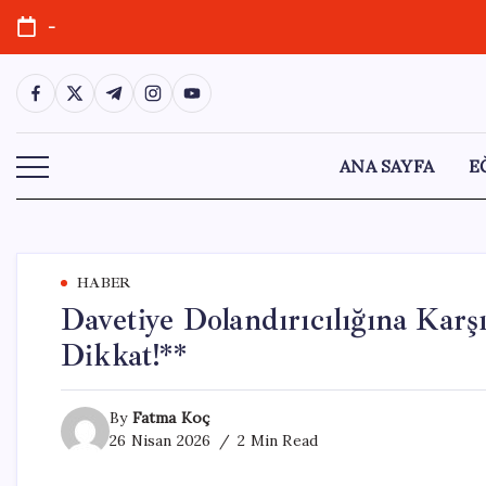
Skip
-
to
content
https://www.facebook.com/
https://twitter.com/
https://t.me/
https://www.instagram.com/
https://youtube.com/
ANA SAYFA
E
HABER
Davetiye Dolandırıcılığına Karş
Dikkat!**
By
Fatma Koç
26 Nisan 2026
2 Min Read