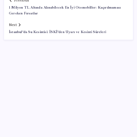
Previous
1 Milyon TL Altında Alınabilecek En İyi Otomobiller: Kaçırılmaması
Gereken Fırsatlar
Next
İstanbul’da Su Kesintisi: İSKİ’den Uyarı ve Kesinti Süreleri
SON YAZILAR
‘Çocuk güvenliği’ aykırılığı 1 milyar dolar ceza getirdi
Sürekli maddi sorun yaşayan insanların beyni daha
çabuk yaşlanabiliyor: ‘Beyin de yoruluyor’