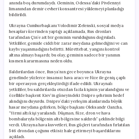
anında boş durumdaydı. Geminin, Odessa’daki Pivdennyi
limanından demir cevheri konsantresi yüklemeyi planladığı
bildirildi.
Ukrayna Cumhurbaşkanı Volodimir Zelenski, sosyal medya
hesapları üzerinden yaptığı açıklamada, Rus dronları
tarafından Çin’e ait bir geminin vurulduğunu doğruladı.
Yetkililer, gemide ciddi bir zarar meydana gelmediğini ve can
kaybı yaşanmadığını belirtti. Mürettebat, yangını kontrol
altına almayı başardı; bu olay, geminin sadece bir yanının
kısmen kararmasına neden oldu.
Saldırılardan önce, Rusya’nın gece boyunca Ukrayna
genelinde yüzlerce insansız hava aracı ve füze ile geniş çaplı
bir operasyon gerçekleştirdiği ifade edildi. Ukraynalı
yetkililer, bu saldırılarda otuzdan fazla kişinin yaralandığını ve
özellikle başkent Kiev’in güneyindeki Dnipro şehrinin hedef
alındığını duyurdu. Dnipro’daki yerleşim alanlarında büyük
hasar meydana gelirken, bölge başkanı Oleksandr Ganzha,
“Yirmi altı kişi yaralandı. Düşman, füze, dron ve hava
bombalarıyla bölgenin altı bölgesine saldırdı” şeklinde bilgi
verdi. Ukrayna hava kuvvetleri, Rus güçleri tarafından fırlatılan
546 drondan çoğunu etkisiz hale getirmeyi başardıklarını
açıkladı.