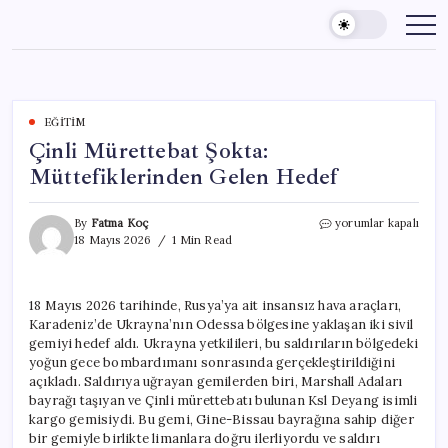
Skip
to
content
EĞITIM
Çinli Mürettebat Şokta:
Müttefiklerinden Gelen Hedef
Çinli
By
Fatma Koç
yorumlar kapalı
Mürettebat
18 Mayıs 2026
1 Min Read
Şokta:
Müttefiklerinden
Gelen
18 Mayıs 2026 tarihinde, Rusya’ya ait insansız hava araçları,
Hedef
Karadeniz’de Ukrayna’nın Odessa bölgesine yaklaşan iki sivil
için
gemiyi hedef aldı. Ukrayna yetkilileri, bu saldırıların bölgedeki
yoğun gece bombardımanı sonrasında gerçekleştirildiğini
açıkladı. Saldırıya uğrayan gemilerden biri, Marshall Adaları
bayrağı taşıyan ve Çinli mürettebatı bulunan Ksl Deyang isimli
kargo gemisiydi. Bu gemi, Gine-Bissau bayrağına sahip diğer
bir gemiyle birlikte limanlara doğru ilerliyordu ve saldırı