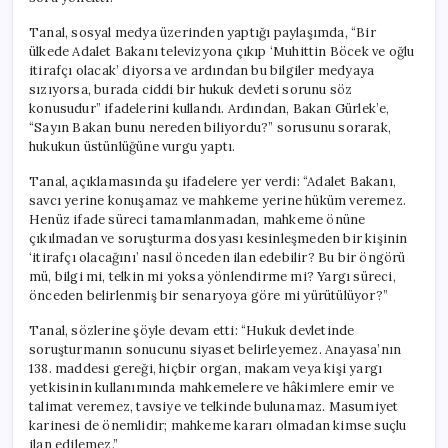
mi
İşliyor?”
Tanal, sosyal medya üzerinden yaptığı paylaşımda, “Bir
için
ülkede Adalet Bakanı televizyona çıkıp ‘Muhittin Böcek ve oğlu
itirafçı olacak’ diyorsa ve ardından bu bilgiler medyaya
sızıyorsa, burada ciddi bir hukuk devleti sorunu söz
konusudur” ifadelerini kullandı. Ardından, Bakan Gürlek’e,
“Sayın Bakan bunu nereden biliyordu?” sorusunu sorarak,
hukukun üstünlüğüne vurgu yaptı.
Tanal, açıklamasında şu ifadelere yer verdi: “Adalet Bakanı,
savcı yerine konuşamaz ve mahkeme yerine hüküm veremez.
Henüz ifade süreci tamamlanmadan, mahkeme önüne
çıkılmadan ve soruşturma dosyası kesinleşmeden bir kişinin
‘itirafçı olacağını’ nasıl önceden ilan edebilir? Bu bir öngörü
mü, bilgi mi, telkin mi yoksa yönlendirme mi? Yargı süreci,
önceden belirlenmiş bir senaryoya göre mi yürütülüyor?”
Tanal, sözlerine şöyle devam etti: “Hukuk devletinde
soruşturmanın sonucunu siyaset belirleyemez. Anayasa’nın
138. maddesi gereği, hiçbir organ, makam veya kişi yargı
yetkisinin kullanımında mahkemelere ve hâkimlere emir ve
talimat veremez, tavsiye ve telkinde bulunamaz. Masumiyet
karinesi de önemlidir; mahkeme kararı olmadan kimse suçlu
ilan edilemez.”