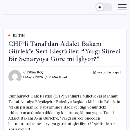
Skip
to
content
EĞITIM
CHP’li Tanal’dan Adalet Bakanı
Gürlek’e Sert Eleştiriler: “Yargı Süreci
Bir Senaryoya Göre mi İşliyor?”
CHP’li
By
Fatma Koç
yorumlar kapalı
Tanal’dan
11 Mayıs 2026
2 Min Read
Adalet
Bakanı
Gürlek’e
Cumhuriyet Halk Partisi (CHP) Şanlıurfa Milletvekili Mahmut
Sert
Tanal, Antalya Büyükşehir Belediye Başkanı Muhittin Böcek’in
Eleştiriler:
“Yargı
“etkin pişmanlık” kapsamında ifade verdiği yönündeki
Süreci
iddiaların ardından dikkat çekici bir açıklama yaptı. Tanal,
Bir
Adalet Bakanı Akın Gürlek’e, “Yargı süreci önceden
Senaryoya
hazırlanmış bir senaryoya göre mi işletiliyor?” şeklinde bir
Göre
soru yöneltti.