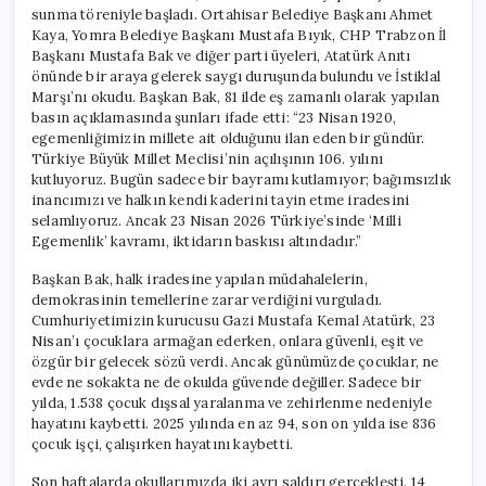
sunma töreniyle başladı. Ortahisar Belediye Başkanı Ahmet
Kaya, Yomra Belediye Başkanı Mustafa Bıyık, CHP Trabzon İl
Başkanı Mustafa Bak ve diğer parti üyeleri, Atatürk Anıtı
önünde bir araya gelerek saygı duruşunda bulundu ve İstiklal
Marşı’nı okudu. Başkan Bak, 81 ilde eş zamanlı olarak yapılan
basın açıklamasında şunları ifade etti: “23 Nisan 1920,
egemenliğimizin millete ait olduğunu ilan eden bir gündür.
Türkiye Büyük Millet Meclisi’nin açılışının 106. yılını
kutluyoruz. Bugün sadece bir bayramı kutlamıyor; bağımsızlık
inancımızı ve halkın kendi kaderini tayin etme iradesini
selamlıyoruz. Ancak 23 Nisan 2026 Türkiye’sinde ‘Milli
Egemenlik’ kavramı, iktidarın baskısı altındadır.”
Başkan Bak, halk iradesine yapılan müdahalelerin,
demokrasinin temellerine zarar verdiğini vurguladı.
Cumhuriyetimizin kurucusu Gazi Mustafa Kemal Atatürk, 23
Nisan’ı çocuklara armağan ederken, onlara güvenli, eşit ve
özgür bir gelecek sözü verdi. Ancak günümüzde çocuklar, ne
evde ne sokakta ne de okulda güvende değiller. Sadece bir
yılda, 1.538 çocuk dışsal yaralanma ve zehirlenme nedeniyle
hayatını kaybetti. 2025 yılında en az 94, son on yılda ise 836
çocuk işçi, çalışırken hayatını kaybetti.
Son haftalarda okullarımızda iki ayrı saldırı gerçekleşti. 14