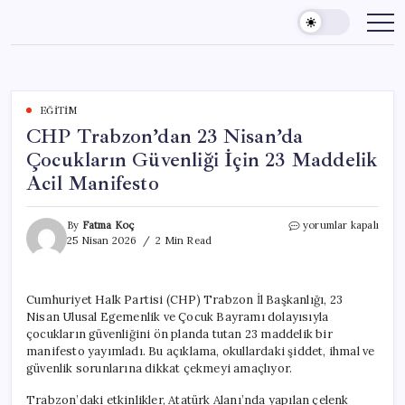
Skip
to
content
EĞITIM
CHP Trabzon’dan 23 Nisan’da
Çocukların Güvenliği İçin 23 Maddelik
Acil Manifesto
CHP
By
Fatma Koç
yorumlar kapalı
Trabzon’dan
25 Nisan 2026
2 Min Read
23
Nisan’da
Çocukların
Cumhuriyet Halk Partisi (CHP) Trabzon İl Başkanlığı, 23
Güvenliği
Nisan Ulusal Egemenlik ve Çocuk Bayramı dolayısıyla
İçin
23
çocukların güvenliğini ön planda tutan 23 maddelik bir
Maddelik
manifesto yayımladı. Bu açıklama, okullardaki şiddet, ihmal ve
Acil
güvenlik sorunlarına dikkat çekmeyi amaçlıyor.
Manifesto
için
Trabzon’daki etkinlikler, Atatürk Alanı’nda yapılan çelenk