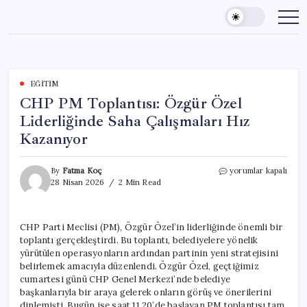
Skip
to
content
EĞITIM
CHP PM Toplantısı: Özgür Özel
Liderliğinde Saha Çalışmaları Hız
Kazanıyor
CHP
By
Fatma Koç
yorumlar kapalı
PM
28 Nisan 2026
2 Min Read
Toplantısı:
Özgür
Özel
CHP Parti Meclisi (PM), Özgür Özel’in liderliğinde önemli bir
Liderliğinde
toplantı gerçekleştirdi. Bu toplantı, belediyelere yönelik
Saha
Çalışmaları
yürütülen operasyonların ardından partinin yeni stratejisini
Hız
belirlemek amacıyla düzenlendi. Özgür Özel, geçtiğimiz
Kazanıyor
cumartesi günü CHP Genel Merkezi’nde belediye
için
başkanlarıyla bir araya gelerek onların görüş ve önerilerini
dinlemişti. Bugün ise saat 11.20’de başlayan PM toplantısı tam