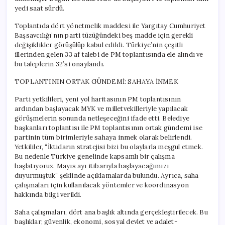
yedi saat sürdü.
Toplantıda dört yönetmelik maddesi ile Yargıtay Cumhuriyet
Başsavcılığı’nın parti tüzüğündeki beş madde için gerekli
değişiklikler görüşülüp kabul edildi. Türkiye’nin çeşitli
illerinden gelen 33 af talebi de PM toplantısında ele alındı ve
bu taleplerin 32’si onaylandı.
TOPLANTININ ORTAK GÜNDEMİ: SAHAYA İNMEK
Parti yetkilileri, yeni yol haritasının PM toplantısının
ardından başlayacak MYK ve milletvekilleriyle yapılacak
görüşmelerin sonunda netleşeceğini ifade etti. Belediye
başkanları toplantısı ile PM toplantısının ortak gündemi ise
partinin tüm birimleriyle sahaya inmek olarak belirlendi.
Yetkililer, “İktidarın stratejisi bizi bu olaylarla meşgul etmek.
Bu nedenle Türkiye genelinde kapsamlı bir çalışma
başlatıyoruz. Mayıs ayı itibarıyla başlayacağımızı
duyurmuştuk” şeklinde açıklamalarda bulundu. Ayrıca, saha
çalışmaları için kullanılacak yöntemler ve koordinasyon
hakkında bilgi verildi.
Saha çalışmaları, dört ana başlık altında gerçekleştirilecek. Bu
başlıklar; güvenlik, ekonomi, sosyal devlet ve adalet-