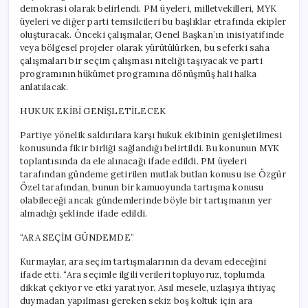
demokrasi olarak belirlendi. PM üyeleri, milletvekilleri, MYK
üyeleri ve diğer parti temsilcileri bu başlıklar etrafında ekipler
oluşturacak. Önceki çalışmalar, Genel Başkan’ın inisiyatifinde
veya bölgesel projeler olarak yürütülürken, bu seferki saha
çalışmaları bir seçim çalışması niteliği taşıyacak ve parti
programının hükümet programına dönüşmüş hali halka
anlatılacak.
HUKUK EKİBİ GENİŞLETİLECEK
Partiye yönelik saldırılara karşı hukuk ekibinin genişletilmesi
konusunda fikir birliği sağlandığı belirtildi. Bu konunun MYK
toplantısında da ele alınacağı ifade edildi. PM üyeleri
tarafından gündeme getirilen mutlak butlan konusu ise Özgür
Özel tarafından, bunun bir kamuoyunda tartışma konusu
olabileceği ancak gündemlerinde böyle bir tartışmanın yer
almadığı şeklinde ifade edildi.
“ARA SEÇİM GÜNDEMDE”
Kurmaylar, ara seçim tartışmalarının da devam edeceğini
ifade etti. “Ara seçimle ilgili verileri topluyoruz, toplumda
dikkat çekiyor ve etki yaratıyor. Asıl mesele, uzlaşıya ihtiyaç
duymadan yapılması gereken sekiz boş koltuk için ara