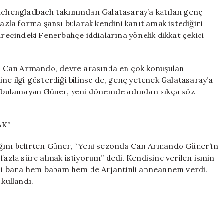
Açıklamaları:
chengladbach takımından Galatasaray’a katılan genç
“Galatasaray
zla forma şansı bularak kendini kanıtlamak istediğini
Tek
ürecindeki Fenerbahçe iddialarına yönelik dikkat çekici
Seçimim”
için
n Can Armando, devre arasında en çok konuşulan
ne ilgi gösterdiği bilinse de, genç yetenek Galatasaray’a
üre bulamayan Güner, yeni dönemde adından sıkça söz
AK”
ağını belirten Güner, “Yeni sezonda Can Armando Güner’in
 fazla süre almak istiyorum” dedi. Kendisine verilen ismin
ismi bana hem babam hem de Arjantinli anneannem verdi.
 kullandı.