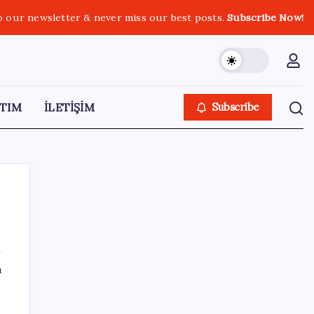
o our newsletter & never miss our best posts.
Subscribe Now!
TIM
İLETİŞİM
Subscribe
SON YAZILAR
ı
Dünya Altın Konseyi’nden kritik rapor: Altın
piyasasında kısa vadede ne olacak?