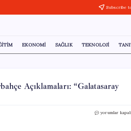
Subscribe t
ĞİTİM
EKONOMİ
SAĞLIK
TEKNOLOJİ
TANI
ahçe Açıklamaları: “Galatasaray
Can
yorumlar kapal
Armando
Güner’den
Fenerbahçe