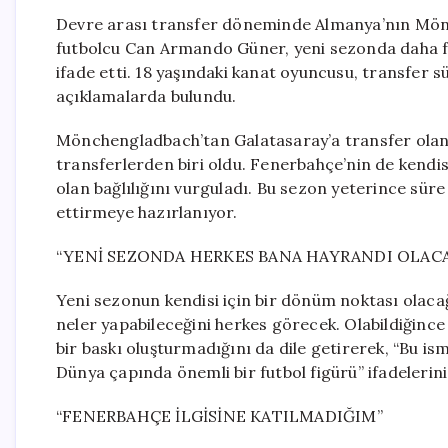
Devre arası transfer döneminde Almanya’nın Mön
futbolcu Can Armando Güner, yeni sezonda daha fa
ifade etti. 18 yaşındaki kanat oyuncusu, transfer s
açıklamalarda bulundu.
Mönchengladbach’tan Galatasaray’a transfer ola
transferlerden biri oldu. Fenerbahçe’nin de kendisi
olan bağlılığını vurguladı. Bu sezon yeterince s
ettirmeye hazırlanıyor.
“YENİ SEZONDA HERKES BANA HAYRANDI OLAC
Yeni sezonun kendisi için bir dönüm noktası olac
neler yapabileceğini herkes görecek. Olabildiğince
bir baskı oluşturmadığını da dile getirerek, “Bu 
Dünya çapında önemli bir futbol figürü” ifadelerini
“FENERBAHÇE İLGİSİNE KATILMADIĞIM”