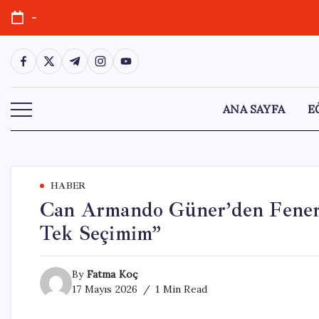
Skip
-
to
content
https://www.facebook.com/
https://twitter.com/
https://t.me/
https://www.instagram.com/
https://youtube.com/
ANA SAYFA
E
HABER
Can Armando Güner’den Fenerb
Tek Seçimim”
By
Fatma Koç
17 Mayıs 2026
1 Min Read