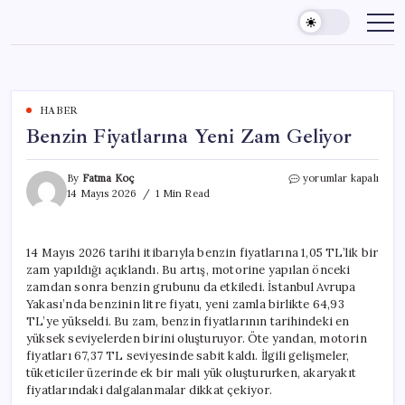
Skip
to
content
HABER
Benzin Fiyatlarına Yeni Zam Geliyor
Benzin
By
Fatma Koç
yorumlar kapalı
Fiyatlarına
14 Mayıs 2026
1 Min Read
Yeni
Zam
Geliyor
14 Mayıs 2026 tarihi itibarıyla benzin fiyatlarına 1,05 TL’lik bir
için
zam yapıldığı açıklandı. Bu artış, motorine yapılan önceki
zamdan sonra benzin grubunu da etkiledi. İstanbul Avrupa
Yakası’nda benzinin litre fiyatı, yeni zamla birlikte 64,93
TL’ye yükseldi. Bu zam, benzin fiyatlarının tarihindeki en
yüksek seviyelerden birini oluşturuyor. Öte yandan, motorin
fiyatları 67,37 TL seviyesinde sabit kaldı. İlgili gelişmeler,
tüketiciler üzerinde ek bir mali yük oluştururken, akaryakıt
fiyatlarındaki dalgalanmalar dikkat çekiyor.