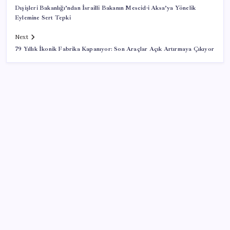
Dışişleri Bakanlığı’ndan İsrailli Bakanın Mescid-i Aksa’ya Yönelik
Eylemine Sert Tepki
Next
79 Yıllık İkonik Fabrika Kapanıyor: Son Araçlar Açık Artırmaya Çıkıyor
SON YAZILAR
‘Çocuk güvenliği’ aykırılığı 1 milyar dolar ceza getirdi
Sürekli maddi sorun yaşayan insanların beyni daha
çabuk yaşlanabiliyor: ‘Beyin de yoruluyor’
Halkbank’tan beklenti üstü net kâr