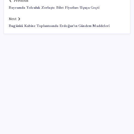
Previous
Bayramda Yolculuk Zorlaştı: Bilet Fiyatları Uçuşa Geçti
Next
Bugünkü Kabine Toplantısında Erdoğan’ın Gündem Maddeleri
SON YAZILAR
Uzman isim maaşlarda yeni dönemi açıkladı: Prim
borcu olan emeklilerin aylıklarından kesilecek tutar
belli oldu
Minecraft Nintendo Switch 2’ye Geliyor: Tarih Belli