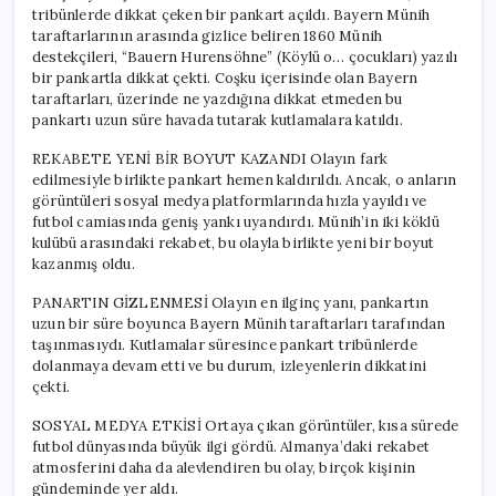
tribünlerde dikkat çeken bir pankart açıldı. Bayern Münih
taraftarlarının arasında gizlice beliren 1860 Münih
destekçileri, “Bauern Hurensöhne” (Köylü o… çocukları) yazılı
bir pankartla dikkat çekti. Coşku içerisinde olan Bayern
taraftarları, üzerinde ne yazdığına dikkat etmeden bu
pankartı uzun süre havada tutarak kutlamalara katıldı.
REKABETE YENİ BİR BOYUT KAZANDI Olayın fark
edilmesiyle birlikte pankart hemen kaldırıldı. Ancak, o anların
görüntüleri sosyal medya platformlarında hızla yayıldı ve
futbol camiasında geniş yankı uyandırdı. Münih’in iki köklü
kulübü arasındaki rekabet, bu olayla birlikte yeni bir boyut
kazanmış oldu.
PANARTIN GİZLENMESİ Olayın en ilginç yanı, pankartın
uzun bir süre boyunca Bayern Münih taraftarları tarafından
taşınmasıydı. Kutlamalar süresince pankart tribünlerde
dolanmaya devam etti ve bu durum, izleyenlerin dikkatini
çekti.
SOSYAL MEDYA ETKİSİ Ortaya çıkan görüntüler, kısa sürede
futbol dünyasında büyük ilgi gördü. Almanya’daki rekabet
atmosferini daha da alevlendiren bu olay, birçok kişinin
gündeminde yer aldı.