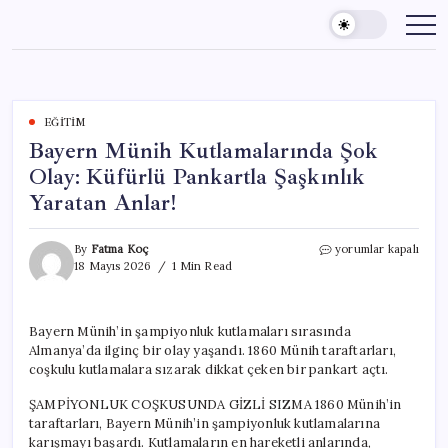
Skip
to
content
EĞITIM
Bayern Münih Kutlamalarında Şok
Olay: Küfürlü Pankartla Şaşkınlık
Yaratan Anlar!
Bayern
By
Fatma Koç
yorumlar kapalı
Münih
18 Mayıs 2026
1 Min Read
Kutlamalarında
Şok
Olay:
Bayern Münih’in şampiyonluk kutlamaları sırasında
Küfürlü
Almanya’da ilginç bir olay yaşandı. 1860 Münih taraftarları,
Pankartla
Şaşkınlık
coşkulu kutlamalara sızarak dikkat çeken bir pankart açtı.
Yaratan
Anlar!
ŞAMPİYONLUK COŞKUSUNDA GİZLİ SIZMA 1860 Münih’in
için
taraftarları, Bayern Münih’in şampiyonluk kutlamalarına
karışmayı başardı. Kutlamaların en hareketli anlarında,