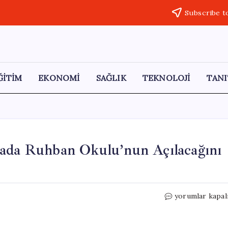
Subscribe t
ĞİTİM
EKONOMİ
SAĞLIK
TEKNOLOJİ
TANI
iada Ruhban Okulu’nun Açılacağını
Bartholomeos,
yorumlar kapal
Atina’da
Heybeliada
Ruhban