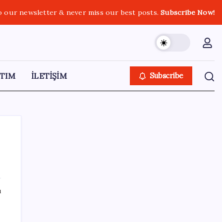
o our newsletter & never miss our best posts.
Subscribe Now!
TIM
İLETİŞİM
Subscribe
SON YAZILAR
ı
‘Çocuk güvenliği’ aykırılığı 1 milyar dolar
ceza getirdi