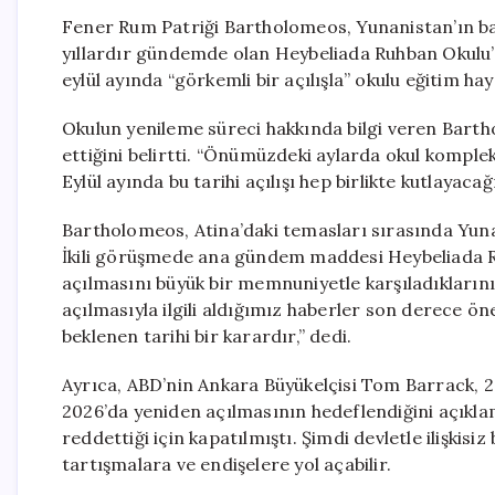
Fener Rum Patriği Bartholomeos, Yunanistan’ın baş
yıllardır gündemde olan Heybeliada Ruhban Okulu’n
eylül ayında “görkemli bir açılışla” okulu eğitim h
Okulun yenileme süreci hakkında bilgi veren Bart
ettiğini belirtti. “Önümüzdeki aylarda okul kompl
Eylül ayında bu tarihi açılışı hep birlikte kutlayacağ
Bartholomeos, Atina’daki temasları sırasında Yunan
İkili görüşmede ana gündem maddesi Heybeliada R
açılmasını büyük bir memnuniyetle karşıladıkların
açılmasıyla ilgili aldığımız haberler son derece ön
beklenen tarihi bir karardır,” dedi.
Ayrıca, ABD’nin Ankara Büyükelçisi Tom Barrack, 
2026’da yeniden açılmasının hedeflendiğini açıkla
reddettiği için kapatılmıştı. Şimdi devletle ilişkis
tartışmalara ve endişelere yol açabilir.