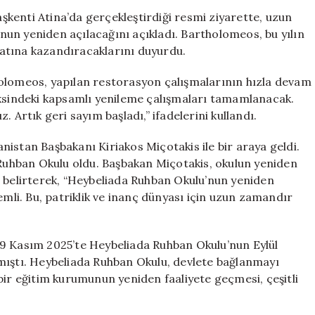
Okulu’nun
kenti Atina’da gerçekleştirdiği resmi ziyarette, uzun
Açılacağını
un yeniden açılacağını açıkladı. Bartholomeos, bu yılın
Duyurdu
ayatına kazandıracaklarını duyurdu.
için
holomeos, yapılan restorasyon çalışmalarının hızla devam
eksindeki kapsamlı yenileme çalışmaları tamamlanacak.
ız. Artık geri sayım başladı,” ifadelerini kullandı.
istan Başbakanı Kiriakos Miçotakis ile bir araya geldi.
uhban Okulu oldu. Başbakan Miçotakis, okulun yeniden
ı belirterek, “Heybeliada Ruhban Okulu’nun yeniden
emli. Bu, patriklik ve inanç dünyası için uzun zamandır
29 Kasım 2025’te Heybeliada Ruhban Okulu’nun Eylül
mıştı. Heybeliada Ruhban Okulu, devlete bağlanmayı
iz bir eğitim kurumunun yeniden faaliyete geçmesi, çeşitli