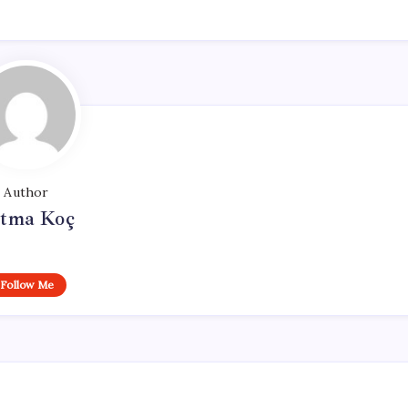
Author
tma Koç
Follow Me