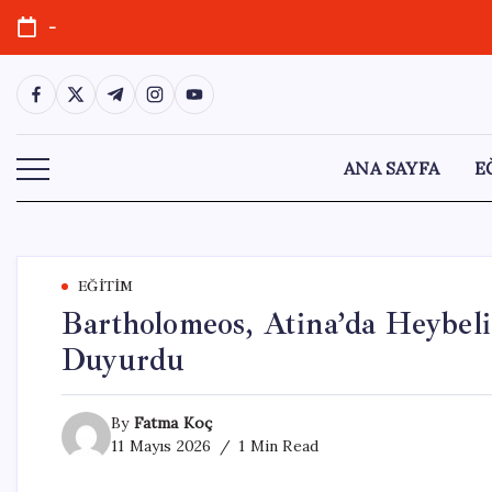
Skip
-
to
content
https://www.facebook.com/
https://twitter.com/
https://t.me/
https://www.instagram.com/
https://youtube.com/
ANA SAYFA
E
EĞITIM
Bartholomeos, Atina’da Heybel
Duyurdu
By
Fatma Koç
11 Mayıs 2026
1 Min Read