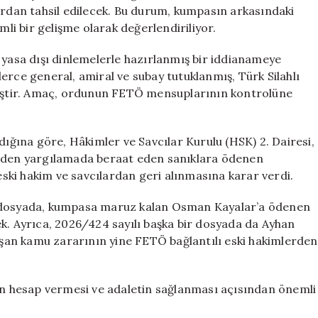
Alınacak
ardan tahsil edilecek. Bu durum, kumpasın arkasındaki
için
i bir gelişme olarak değerlendiriliyor.
 ve yasa dışı dinlemelerle hazırlanmış bir iddianameye
erce general, amiral ve subay tutuklanmış, Türk Silahlı
lmiştir. Amaç, ordunun FETÖ mensuplarının kontrolüne
ğına göre, Hâkimler ve Savcılar Kurulu (HSK) 2. Dairesi,
niden yargılamada beraat eden sanıklara ödenen
ki hakim ve savcılardan geri alınmasına karar verdi.
ı dosyada, kumpasa maruz kalan Osman Kayalar’a ödenen
ek. Ayrıca, 2026/424 sayılı başka bir dosyada da Ayhan
an kamu zararının yine FETÖ bağlantılı eski hakimlerden
rin hesap vermesi ve adaletin sağlanması açısından önemli