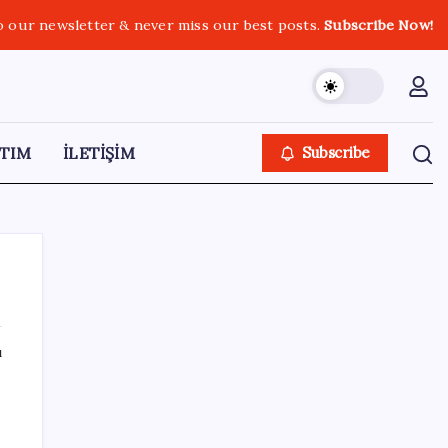
o our newsletter & never miss our best posts.
Subscribe Now!
TIM
İLETİŞİM
Subscribe
ı
SON YAZILAR
Uzman isim maaşlarda yeni dönemi
açıkladı: Prim borcu olan emeklilerin