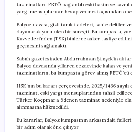
tazminatları, FETÖ bağlantılı eski hakim ve savcıl
yargı mensuplarının hesap vermesi açısından öneml
Balyoz davası, gizli tanık ifadeleri, sahte deliller
dayanarak yürütülen bir süreçti. Bu kumpasta, yüzl
Kuvvetleri’nden (TSK) binlerce asker tasfiye edi
geçmesini sağlamaktı.
Sabah gazetesinden Abdurrahman Şimşek’in aktardı
Balyoz davasında yıllarca cezaevinde kalan ve ye
tazminatların, bu kumpasta görev almış FETÖ’cü es
HSK’nın bu kararı çerçevesinde, 2025/1436 sayıl
tazminat, eski yargı mensuplarından tahsil edilec
Türker Koçpınar’a ödenen tazminat nedeniyle oluş
alınmasına hükmedildi.
Bu kararlar, Balyoz kumpasının arkasındaki faille
bir adım olarak öne çıkıyor.