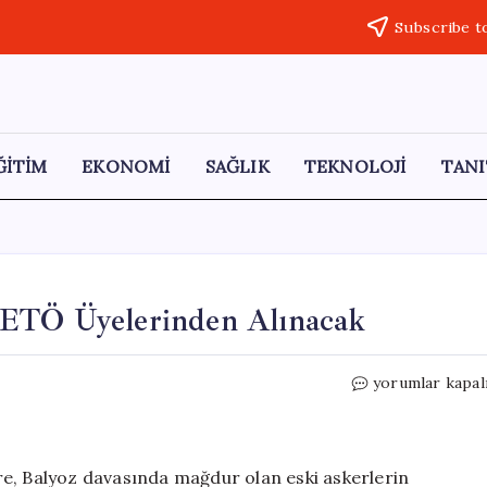
Subscribe t
ĞİTİM
EKONOMİ
SAĞLIK
TEKNOLOJİ
TANI
FETÖ Üyelerinden Alınacak
Balyoz
yorumlar kapal
Kumpasının
Tazminatı
FETÖ
Üyelerinden
re, Balyoz davasında mağdur olan eski askerlerin