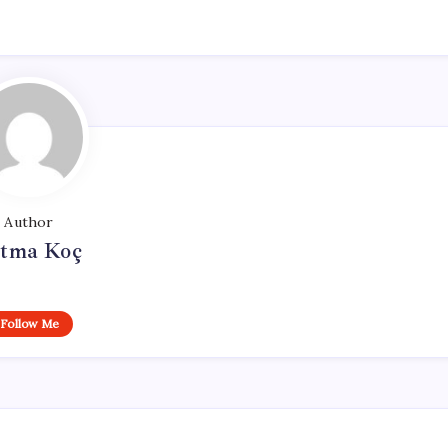
Author
tma Koç
Follow Me