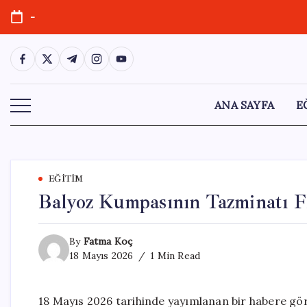
Skip
-
to
content
https://www.facebook.com/
https://twitter.com/
https://t.me/
https://www.instagram.com/
https://youtube.com/
ANA SAYFA
E
EĞITIM
Balyoz Kumpasının Tazminatı 
By
Fatma Koç
18 Mayıs 2026
1 Min Read
18 Mayıs 2026 tarihinde yayımlanan bir habere gö