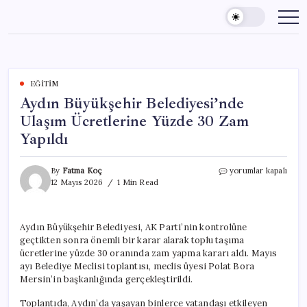
Skip
to
content
EĞITIM
Aydın Büyükşehir Belediyesi’nde
Ulaşım Ücretlerine Yüzde 30 Zam
Yapıldı
Aydın
By
Fatma Koç
yorumlar kapalı
Büyükşehir
12 Mayıs 2026
1 Min Read
Belediyesi’nde
Ulaşım
Ücretlerine
Aydın Büyükşehir Belediyesi, AK Parti’nin kontrolüne
Yüzde
geçtikten sonra önemli bir karar alarak toplu taşıma
30
Zam
ücretlerine yüzde 30 oranında zam yapma kararı aldı. Mayıs
Yapıldı
ayı Belediye Meclisi toplantısı, meclis üyesi Polat Bora
için
Mersin’in başkanlığında gerçekleştirildi.
Toplantıda, Aydın’da yaşayan binlerce vatandaşı etkileyen