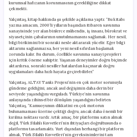
kurumsal hafızanın korunmasının gerekliliğine dikkat
çekmekti.
Yalçıntaş, kitap hakkında şu şekilde açıklama yaptı: “Bu kitabı
yazma amacım, 2000’li yılların başından itibaren savunma
sanayisinde yer alan binlerce mühendis, iş insanı, bürokrat ve
siyasetçinin çabalarının unutulmamasını sağlamak. Her nesil,
bilgi birikimini bir sonraki nesle aktararak yücelir. Eğer bilgi
aktarımı sağlanmazsa, her yeni nesil sıfırdan başlamak
zorunda kalır. Bu durum, özellikle savunma sanayi projeleri
için kritik öneme sahiptir. Yaşanan deneyimler doğru biçimde
aktarılırsa, sonraki nesiller hatalardan kaçınarak doğru
uygulamaları daha hızlı hayata geçirebilirler.”
Yalçıntaş, ALTAY Tankı Projesi’nin en çok motor sorunuyla
gündeme geldiğini, ancak asıl değişimin daha derin bir
seviyede yaşandığını vurguladı. Türkiye’nin savunma
anlayışında zihinsel bir dönüşüm yaşandığını belirten
Yalçıntaş, “Kamuoyunun dikkatini en çok motorun
bulunamaması üzerine çektiği doğru, ancak daha önemli bir
kırılma noktası vardı: Artık amaç, bir platformu satın almak
değil, Türk Silahlı Kuvvetleri’nin ihtiyaçları doğrultusunda o
platformu tasarlamaktı. Yurt dışından herhangi bir platform
almak, Türk Silahlı Kuvvetleri’nin gereksinimlerini tam