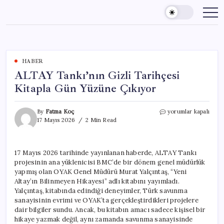
Skip
to
content
HABER
ALTAY Tankı’nın Gizli Tarihçesi
Kitapla Gün Yüzüne Çıkıyor
ALTAY
By
Fatma Koç
yorumlar kapalı
Tankı’nın
17 Mayıs 2026
2 Min Read
Gizli
Tarihçesi
Kitapla
17 Mayıs 2026 tarihinde yayınlanan haberde, ALTAY Tankı
Gün
projesinin ana yüklenicisi BMC’de bir dönem genel müdürlük
Yüzüne
Çıkıyor
yapmış olan OYAK Genel Müdürü Murat Yalçıntaş, “Yeni
için
Altay’ın Bilinmeyen Hikayesi” adlı kitabını yayımladı.
Yalçıntaş, kitabında edindiği deneyimler, Türk savunma
sanayisinin evrimi ve OYAK’ta gerçekleştirdikleri projelere
dair bilgiler sundu. Ancak, bu kitabın amacı sadece kişisel bir
hikaye yazmak değil, aynı zamanda savunma sanayisinde