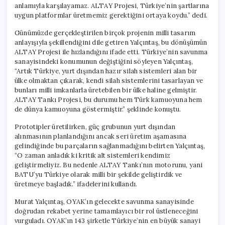
anlamıyla karşılayamaz. ALTAY Projesi, Türkiye’nin şartlarına
uygun platformlar üretmemiz gerektiğini ortaya koydu.” dedi.
Günümüzde gerçekleştirilen birçok projenin milli tasarım
anlayışıyla şekillendiğini dile getiren Yalçıntaş, bu dönüşümün
ALTAY Projesi ile hızlandığını ifade etti. Türkiye’nin savunma
sanayisindeki konumunun değiştiğini söyleyen Yalçıntaş,
“Artık Türkiye, yurt dışından hazır silah sistemleri alan bir
ülke olmaktan çıkarak, kendi silah sistemlerini tasarlayan ve
bunları milli imkanlarla üretebilen bir ülke haline gelmiştir.
ALTAY Tankı Projesi, bu durumu hem Türk kamuoyuna hem
de dünya kamuoyuna göstermiştir.” şeklinde konuştu.
Prototipler üretilirken, güç grubunun yurt dışından
alınmasının planlandığını ancak seri üretim aşamasına
gelindiğinde bu parçaların sağlanmadığını belirten Yalçıntaş,
“O zaman anladık ki kritik alt sistemleri kendimiz
geliştirmeliyiz. Bu nedenle ALTAY Tankı’nın motorunu, yani
BATU’yu Türkiye olarak milli bir şekilde geliştirdik ve
üretmeye başladık.” ifadelerini kullandı.
Murat Yalçıntaş, OYAK’ın gelecekte savunma sanayisinde
doğrudan rekabet yerine tamamlayıcı bir rol üstleneceğini
vurguladı. OYAK’ın 143 şirketle Türkiye’nin en büyük sanayi