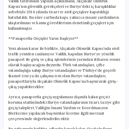
Valilik tarafından yapılan açıklamada, Akçakale Gümrük
Kapısı’nın güvenlik gerekçeleri ve Suriye’deki iç karışıklıklar
sebebiyle 2014 yılında ticari ve sivil geçişlere kapatıldığı
hatırlatıldı. Bu süre zarfında kapı, yalnızca insani yardımların
ulaştırılması ve kamu görevlilerinin denetimli geçişleri için
kullanılmıştır.
**Pasaportla Geçişler Yarın Başlıyor**
Yeni alınan karar ile birlikte, Akçakale Gümrük Kapısı’nda sivil
trafik yeniden canlanıyor. Valilik, kapıdan Suriye’ye yönelik
pasaport ile giriş ve çıkış işlemlerinin yarından itibaren resmi
olarak başlayacağını duyurdu. Türk vatandaşları, çifte
vatandaşlığa sahip Suriye vatandaşları ve Türkiye’de geçerli
ikamet izni ya da çalışma izni olan Suriye vatandaşları,
pasaportlarıyla Akçakale Gümrük Kapısı’na başvurarak giriş-
çıkış yapabilecekler.
Ayrıca, pasaportla geçiş uygulaması dışında kalan geçici
koruma statüsündeki Suriye vatandaşlarının ticari, taziye gibi
geçiş talepleri, Valiliğin İnsani Yardım ve Koordinasyon
Merkezine yapılacak başvurular üzerine ilgili mevzuat
çerçevesinde değerlendirilecektir.
Bu gelişmeyle birlikte, yıllardır kapalı kalan Akçakale Sınır