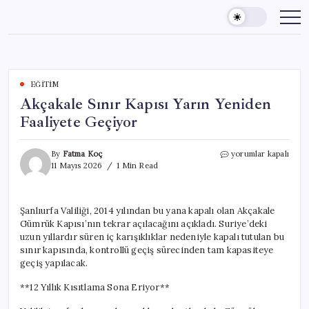
Skip
to
content
EĞITIM
Akçakale Sınır Kapısı Yarın Yeniden
Faaliyete Geçiyor
Akçakale
By
Fatma Koç
yorumlar kapalı
Sınır
11 Mayıs 2026
1 Min Read
Kapısı
Yarın
Yeniden
Şanlıurfa Valiliği, 2014 yılından bu yana kapalı olan Akçakale
Faaliyete
Gümrük Kapısı’nın tekrar açılacağını açıkladı. Suriye’deki
Geçiyor
için
uzun yıllardır süren iç karışıklıklar nedeniyle kapalı tutulan bu
sınır kapısında, kontrollü geçiş sürecinden tam kapasiteye
geçiş yapılacak.
**12 Yıllık Kısıtlama Sona Eriyor**