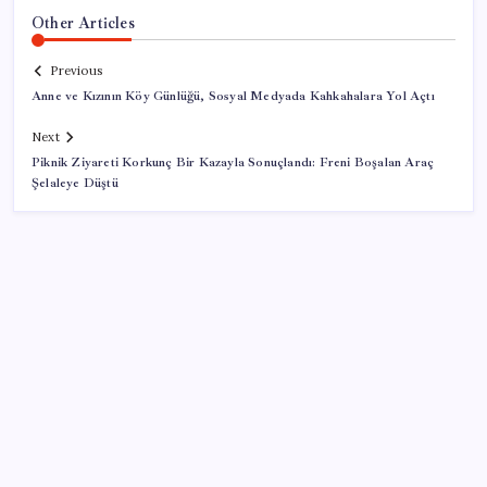
Other Articles
Previous
Anne ve Kızının Köy Günlüğü, Sosyal Medyada Kahkahalara Yol Açtı
Next
Piknik Ziyareti Korkunç Bir Kazayla Sonuçlandı: Freni Boşalan Araç
Şelaleye Düştü
SON YAZILAR
‘Çocuk güvenliği’ aykırılığı 1 milyar dolar ceza getirdi