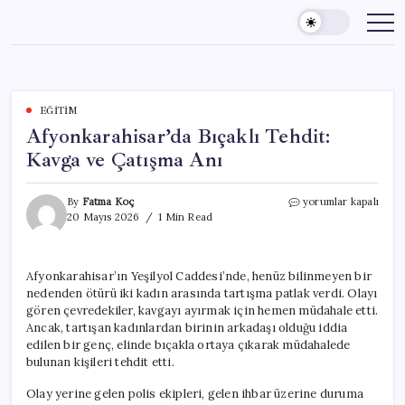
Skip
to
content
EĞITIM
Afyonkarahisar’da Bıçaklı Tehdit:
Kavga ve Çatışma Anı
Afyonkarahisar’da
By
Fatma Koç
yorumlar kapalı
Bıçaklı
20 Mayıs 2026
1 Min Read
Tehdit:
Kavga
ve
Afyonkarahisar’ın Yeşilyol Caddesi’nde, henüz bilinmeyen bir
Çatışma
nedenden ötürü iki kadın arasında tartışma patlak verdi. Olayı
Anı
için
gören çevredekiler, kavgayı ayırmak için hemen müdahale etti.
Ancak, tartışan kadınlardan birinin arkadaşı olduğu iddia
edilen bir genç, elinde bıçakla ortaya çıkarak müdahalede
bulunan kişileri tehdit etti.
Olay yerine gelen polis ekipleri, gelen ihbar üzerine duruma