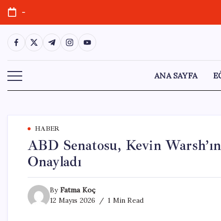
Skip
-
to
content
https://www.facebook.com/
https://twitter.com/
https://t.me/
https://www.instagram.com/
https://youtube.com/
ANA SAYFA
E
HABER
ABD Senatosu, Kevin Warsh’ın
Onayladı
By
Fatma Koç
12 Mayıs 2026
1 Min Read