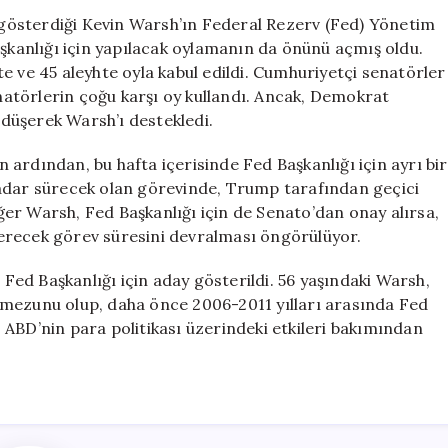
Fed
gösterdiği Kevin Warsh’ın Federal Rezerv (Fed) Yönetim
Yönetim
aşkanlığı için yapılacak oylamanın da önünü açmış oldu.
Kurulu
e ve 45 aleyhte oyla kabul edildi. Cumhuriyetçi senatörler
Üyeliğini
atörlerin çoğu karşı oy kullandı. Ancak, Demokrat
Onayladı
düşerek Warsh’ı destekledi.
için
ardından, bu hafta içerisinde Fed Başkanlığı için ayrı bir
kadar sürecek olan görevinde, Trump tarafından geçici
er Warsh, Fed Başkanlığı için de Senato’dan onay alırsa,
erecek görev süresini devralması öngörülüyor.
ed Başkanlığı için aday gösterildi. 56 yaşındaki Warsh,
 mezunu olup, daha önce 2006-2011 yılları arasında Fed
ABD’nin para politikası üzerindeki etkileri bakımından
.