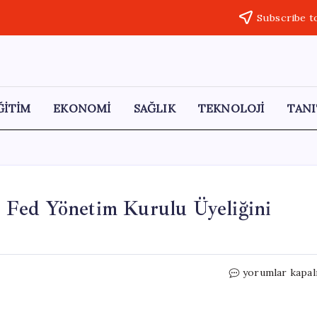
Subscribe t
ĞİTİM
EKONOMİ
SAĞLIK
TEKNOLOJİ
TANI
 Fed Yönetim Kurulu Üyeliğini
ABD
yorumlar kapal
Senatosu,
Kevin
Warsh’ın