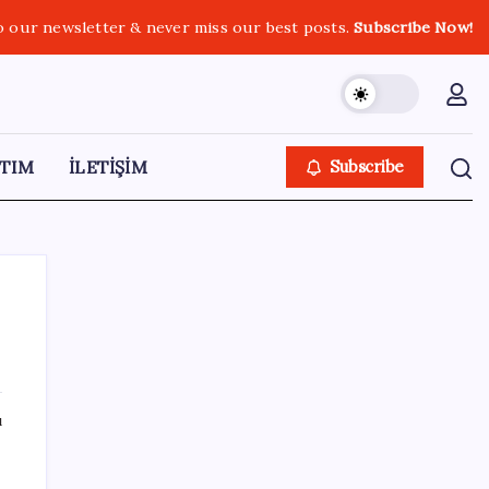
o our newsletter & never miss our best posts.
Subscribe Now!
TIM
İLETİŞİM
Subscribe
SON YAZILAR
ı
Sürekli maddi sorun yaşayan insanların
beyni daha çabuk yaşlanabiliyor: ‘Beyin de