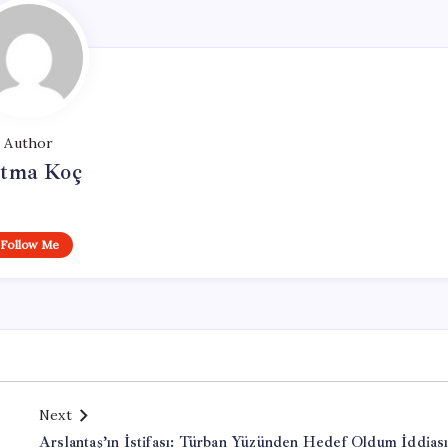
Author
tma Koç
Follow Me
Next
Arslantaş’ın İstifası: Türban Yüzünden Hedef Oldum İddias