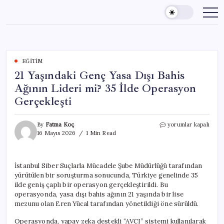
Skip
to
content
EĞITIM
21 Yaşındaki Genç Yasa Dışı Bahis
Ağının Lideri mi? 35 İlde Operasyon
Gerçekleşti
21
By
Fatma Koç
yorumlar kapalı
Yaşındaki
16 Mayıs 2026
1 Min Read
Genç
Yasa
Dışı
İstanbul Siber Suçlarla Mücadele Şube Müdürlüğü tarafından
Bahis
yürütülen bir soruşturma sonucunda, Türkiye genelinde 35
Ağının
Lideri
ilde geniş çaplı bir operasyon gerçekleştirildi. Bu
mi?
operasyonda, yasa dışı bahis ağının 21 yaşında bir lise
35
mezunu olan Eren Yücal tarafından yönetildiği öne sürüldü.
İlde
Operasyon
Operasyonda, yapay zeka destekli “AVCI” sistemi kullanılarak