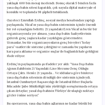
Gerçekleşti
yaklaşık 600 bin mesaj incelendi. Sonuç olarak 5 binden fazla
için
yasa dışı bahis sitesi kapatıldı, çok sayıda dijital materyale el
konuldu ve toplamda 98 şüpheli tutuklandı.
Gazeteci Emrullah Erdinç, sosyal medya hesabından yaptığı
paylaşımda, Yücal’ın yasa dışı bahis sisteminin içinde önemli
bir rol oynadığını belirtti. 21 yaşındaki Eren Yücal’ın bu tür bir
organizasyonda yer alması, yasa dışı bahis faaliyetlerinin
giderek genç yaşlara kadar yayıldığını göstermekte.
Uzmanlar, bu tür organizasyonların genç bireyleri “kolay
para” vaatleri ile sisteme çektiğini ve zamanla bu yapıların
kara para aklama ve organize suçlar ile bağlantılı hale geldiğini
ifade ediyor.
Erdinç’in paylaşımında şu ifadeler yer aldı: “Yasa Dışı Bahis
Ağının Sahibinin 21 Yaşındaki Lise Mezunu Genç Olduğu
Ortaya Çıktı. Henüz 21 yaşında… Ve iddialara göre binlerce
yasa dışı bahis sitesinin döndüğü dev sistemin içindeydi.
İstanbul Cumhuriyet Başsavcılığı ile İstanbul Siber Suçlarla
Mücadele Şube Müdürlüğü’nün yürüttüğü soruşturmada ortaya
çıkan detaylar, yasal dışı bahisin Türkiye’de ulaştığı noktayı
gözler önüne seriyor.”
Bu operasyon, yasa dışı bahis ağlarının ne kadar büyük bir