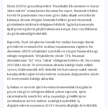
Ekim 2025’te gerçekleştirilen “Hanehalkı Ekonomisi ve Karar
Alma Anketi” sonuçlarına dayanan bu rapor, finansal refahın
Kovid-19 pandemisi öncesine göre daha düşük seviyelerde
kalmaya devam ettiğini, bununla birlikte genel ekonomik
görünümün istikrarlı olduğunu bildirdi. İşgücü piyasasıyla
ilgili göstergelerin güçlü kalmasına karşın, bazı zayıflıkların
da gözlemlendiği belirtildi.
Raporda, fiyat artışlarını önemli bir endişe kaynağı olarak
görenlerin oranında bir azalma yaşanmasına rağmen, bu
durumun ABD’li yetişkinler için hâlâ en yaygın finansal kaygı
olduğu vurgulandı. Yetişkinlerin yüzde 73’ü, finansal
durumlarının “iyi” veya “rahat” olduğunu belirtse de, bu oranın
2021’deki yüzde 78 seviyesinin altında kaldığı ifade edildi.
Ayrıca, beklenmedik 400 dolarlık bir harcamayı nakit olarak
karşılayabileceğini söyleyenlerin oranının değişmeden yüzde
63 seviyesinde kaldığı aktarıldı.
İş bulma ve mevcut işleri koruma konusundaki kaygıların
geçen yıla göre arttığına dikkat çeken raporda, işten
çıkarmalarda sınırlı bir artış yaşandığı, gönüllü işten
ayrılmaların ise bir miktar azaldığı kaydedildi. İş
değiştirenlerin sayısının 2024’e kıyasla düştüğü de belirtildi.