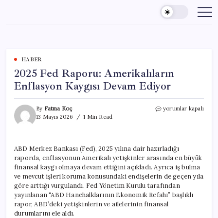
Skip
to
content
HABER
2025 Fed Raporu: Amerikalıların
Enflasyon Kaygısı Devam Ediyor
2025
By
Fatma Koç
yorumlar kapalı
Fed
13 Mayıs 2026
1 Min Read
Raporu:
Amerikalıların
Enflasyon
ABD Merkez Bankası (Fed), 2025 yılına dair hazırladığı
Kaygısı
raporda, enflasyonun Amerikalı yetişkinler arasında en büyük
Devam
Ediyor
finansal kaygı olmaya devam ettiğini açıkladı. Ayrıca iş bulma
için
ve mevcut işleri koruma konusundaki endişelerin de geçen yıla
göre arttığı vurgulandı. Fed Yönetim Kurulu tarafından
yayınlanan “ABD Hanehalklarının Ekonomik Refahı” başlıklı
rapor, ABD’deki yetişkinlerin ve ailelerinin finansal
durumlarını ele aldı.