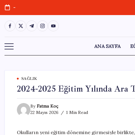
Skip
-
to
content
https://www.facebook.com/
https://twitter.com/
https://t.me/
https://www.instagram.com/
https://youtube.com/
ANA SAYFA
E
SAĞLIK
2024-2025 Eğitim Yılında Ara Ta
By
Fatma Koç
22 Mayıs 2026
1 Min Read
Okulların yeni eğitim dönemine girmesiyle birlikte