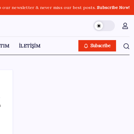
o our newsletter & never miss our best posts.
Subscribe Now!
TIM
İLETİŞİM
Subscribe
ı
SON YAZILAR
Uzman isim maaşlarda yeni dönemi
açıkladı: Prim borcu olan emeklilerin