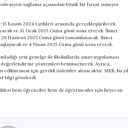
Tatil
otivasyon sağlama açısından büyük bir fırsat sunuyor.
Tarihleri
Belirlendi
için
1-15 Kasım 2024 tarihleri arasında gerçekleştirilecek.
layacak ve 31 Ocak 2025 Cuma günü sona erecek. İkinci
k 20 Haziran 2025 Cuma günü tamamlanacak. İkinci
 başlayacak ve 4 Nisan 2025 Cuma günü sona erecek.
ımladığı yeni genelge ile ilkokullarda sınav uygulaması
ve değerlendirme yöntemleri benimsenecek. Ayrıca,
n edilmemesi için gerekli önlemler alınacaktır. MEB, bu yı
el bilgi gönderdi.
arihleri hem öğrenciler hem de öğretmenler için heyecan