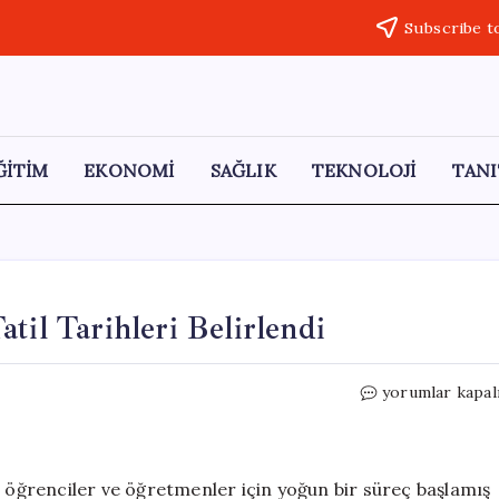
Subscribe t
ĞİTİM
EKONOMİ
SAĞLIK
TEKNOLOJİ
TANI
til Tarihleri Belirlendi
2024-
yorumlar kapal
2025
Eğitim
Yılında
Ara
, öğrenciler ve öğretmenler için yoğun bir süreç başlamış